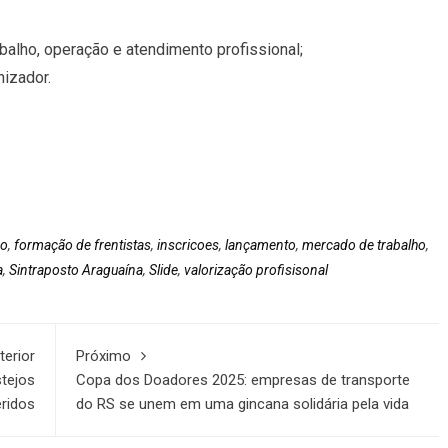
alho, operação e atendimento profissional;
nizador.
ro
,
formação de frentistas
,
inscricoes
,
lançamento
,
mercado de trabalho
,
a
,
Sintraposto Araguaína
,
Slide
,
valorização profisisonal
terior
Próximo
stejos
Copa dos Doadores 2025: empresas de transporte
eridos
do RS se unem em uma gincana solidária pela vida