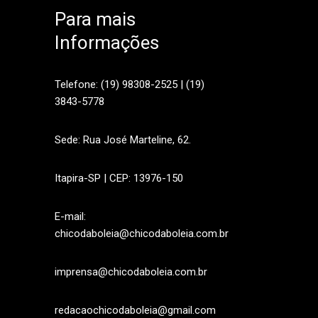
Para mais
Informações
sApp
Telefone: (19) 98308-2525 | (19)
3843-5778
Sede: Rua José Marteline, 62.
Itapira-SP | CEP: 13976-150
E-mail:
chicodaboleia@chicodaboleia.com.br
imprensa@chicodaboleia.com.br
redacaochicodaboleia@gmail.com