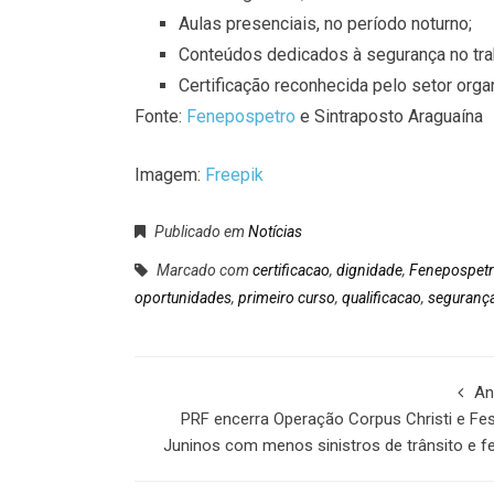
Aulas presenciais, no período noturno;
Conteúdos dedicados à segurança no trab
Certificação reconhecida pelo setor orga
Fonte:
Fenepospetro
e Sintraposto Araguaína
Imagem:
Freepik
Publicado em
Notícias
Marcado com
certificacao
,
dignidade
,
Fenepospet
oportunidades
,
primeiro curso
,
qualificacao
,
seguranç
An
PRF encerra Operação Corpus Christi e Fe
Juninos com menos sinistros de trânsito e f