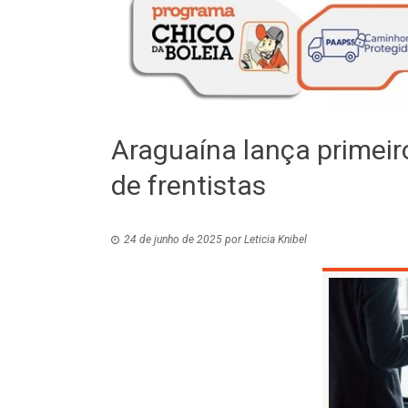
Araguaína lança primeir
de frentistas
24 de junho de 2025
por
Leticia Knibel