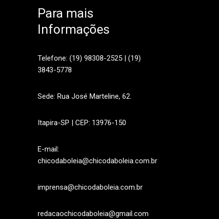
Para mais
Informações
sApp
Telefone: (19) 98308-2525 | (19)
3843-5778
Sede: Rua José Marteline, 62.
Itapira-SP | CEP: 13976-150
E-mail:
chicodaboleia@chicodaboleia.com.br
imprensa@chicodaboleia.com.br
redacaochicodaboleia@gmail.com