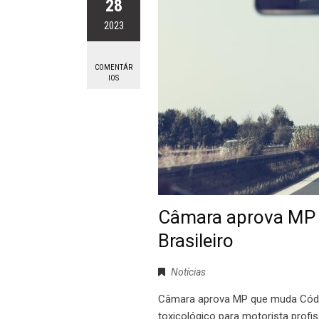
28
2023
COMENTÁR
IOS
Câmara aprova MP 
Brasileiro
Notícias
Câmara aprova MP que muda Códig
toxicológico para motorista profis