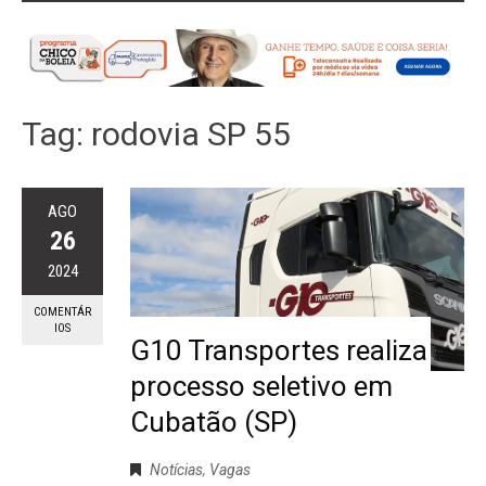
Tag:
rodovia SP 55
AGO
26
2024
COMENTÁR
IOS
G10 Transportes realiza
processo seletivo em
Cubatão (SP)
Notícias
,
Vagas