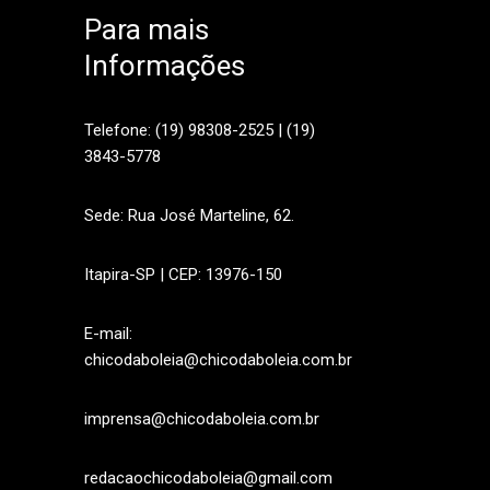
Para mais
Informações
sApp
Telefone: (19) 98308-2525 | (19)
3843-5778
Sede: Rua José Marteline, 62.
Itapira-SP | CEP: 13976-150
E-mail:
chicodaboleia@chicodaboleia.com.br
imprensa@chicodaboleia.com.br
redacaochicodaboleia@gmail.com