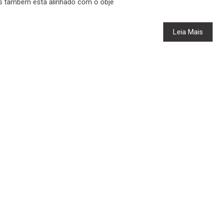
s também está alinhado com o obje
Leia Mais