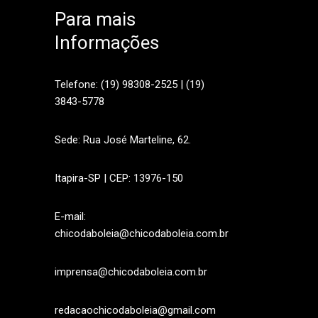
Para mais
Informações
sApp
Telefone: (19) 98308-2525 | (19)
3843-5778
Sede: Rua José Marteline, 62.
Itapira-SP | CEP: 13976-150
E-mail:
chicodaboleia@chicodaboleia.com.br
imprensa@chicodaboleia.com.br
redacaochicodaboleia@gmail.com