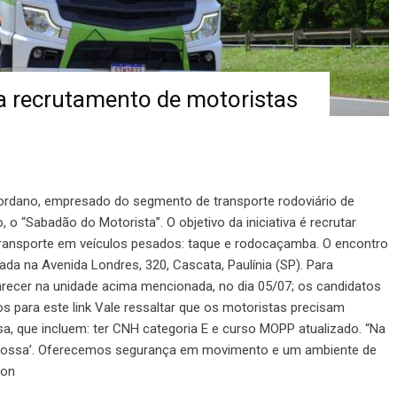
za recrutamento de motoristas
ordano, empresado do segmento de transporte rodoviário de
ho, o “Sabadão do Motorista”. O objetivo da iniciativa é recrutar
transporte em veículos pesados: taque e rodocaçamba. O encontro
izada na Avenida Londres, 320, Cascata, Paulínia (SP). Para
arecer na unidade acima mencionada, no dia 05/07; os candidatos
 para este link Vale ressaltar que os motoristas precisam
a, que incluem: ter CNH categoria E e curso MOPP atualizado. “Na
e nossa’. Oferecemos segurança em movimento e um ambiente de
ion