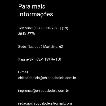
Para mais
Informações
sApp
Telefone: (19) 98308-2525 | (19)
3843-5778
Sede: Rua José Marteline, 62.
Itapira-SP | CEP: 13976-150
E-mail:
chicodaboleia@chicodaboleia.com.br
imprensa@chicodaboleia.com.br
redacaochicodaboleia@gmail.com