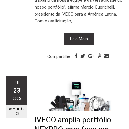
trabalho da nossa equipe e da versatilidade do
nosso portfólio”, afirma Marcio Querichelli,
presidente da IVECO para a América Latina.
Com essa licitação,
Leia Mais
Compartilhe
JUL
23
2025
COMENTÁR
IOS
IVECO amplia portfólio