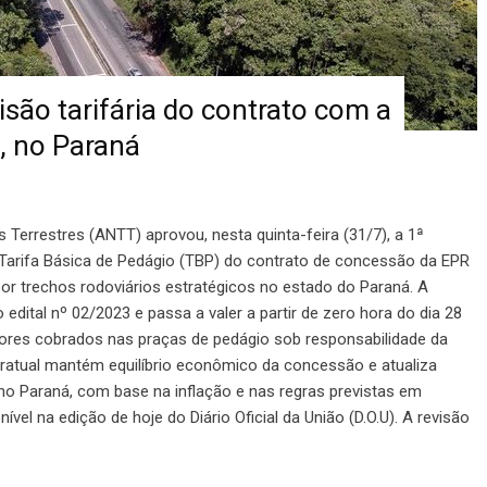
são tarifária do contrato com a
o, no Paraná
 Terrestres (ANTT) aprovou, nesta quinta-feira (31/7), a 1ª
a Tarifa Básica de Pedágio (TBP) do contrato de concessão da EPR
 por trechos rodoviários estratégicos no estado do Paraná. A
edital nº 02/2023 e passa a valer a partir de zero hora do dia 28
alores cobrados nas praças de pedágio sob responsabilidade da
tratual mantém equilíbrio econômico da concessão e atualiza
 no Paraná, com base na inflação e nas regras previstas em
ível na edição de hoje do Diário Oficial da União (D.O.U). A revisão