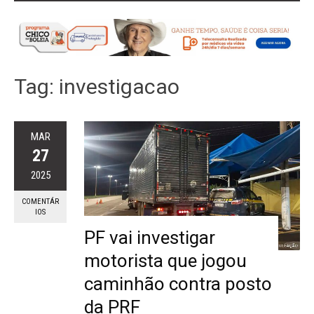
Tag:
investigacao
MAR
27
2025
COMENTÁR
IOS
PF vai investigar
motorista que jogou
caminhão contra posto
da PRF