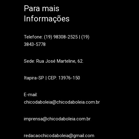
Para mais
Informações
sApp
Telefone: (19) 98308-2525 | (19)
3843-5778
Sede: Rua José Marteline, 62.
Itapira-SP | CEP: 13976-150
E-mail:
chicodaboleia@chicodaboleia.com.br
imprensa@chicodaboleia.com.br
redacaochicodaboleia@gmail.com