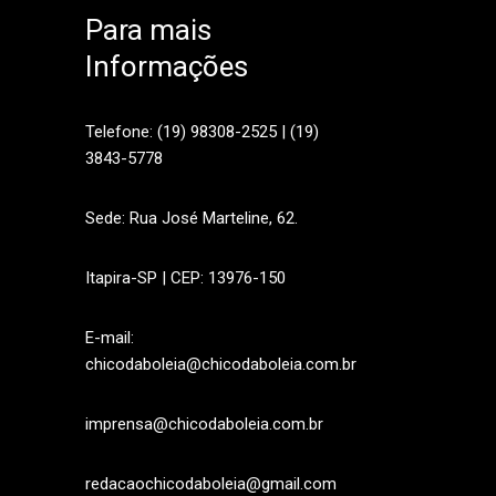
Para mais
Informações
sApp
Telefone: (19) 98308-2525 | (19)
3843-5778
Sede: Rua José Marteline, 62.
Itapira-SP | CEP: 13976-150
E-mail:
chicodaboleia@chicodaboleia.com.br
imprensa@chicodaboleia.com.br
redacaochicodaboleia@gmail.com